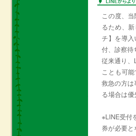
この度、当
るため、新
チ】を導入
付、診察待
従来通り、
ことも可能
救急の方は
る場合は優
※LINE
券が必要と