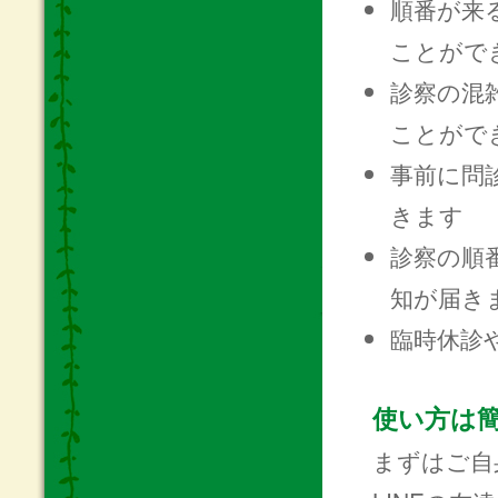
順番が来
ことがで
診察の混
ことがで
事前に問
きます
診察の順
知が届き
臨時休診
使い方は
まずはご自