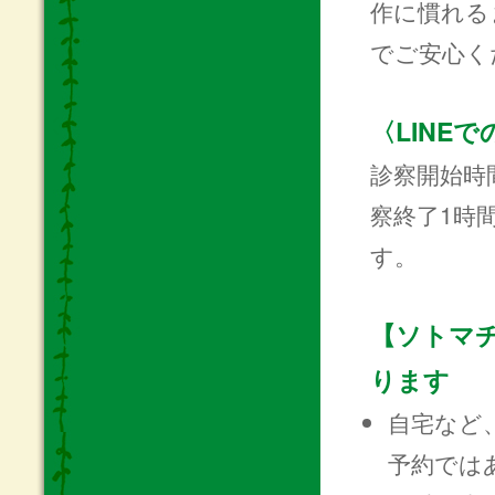
作に慣れる
でご安心く
〈LINE
診察開始時間
察終了1時間
す。
【ソトマ
ります
自宅など
予約では